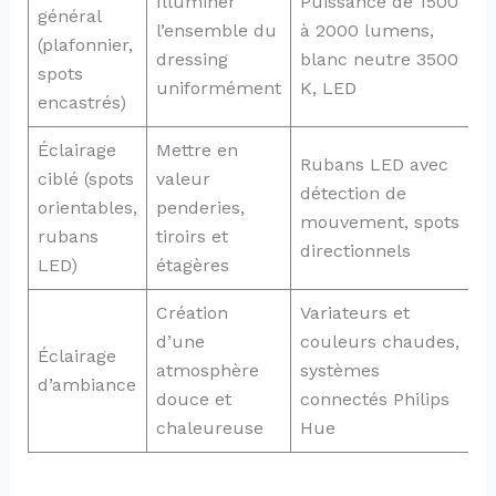
Illuminer
Puissance de 1500
général
l’ensemble du
à 2000 lumens,
(plafonnier,
dressing
blanc neutre 3500
spots
uniformément
K, LED
encastrés)
Éclairage
Mettre en
Rubans LED avec
ciblé (spots
valeur
détection de
orientables,
penderies,
mouvement, spots
rubans
tiroirs et
directionnels
LED)
étagères
Création
Variateurs et
d’une
couleurs chaudes,
Éclairage
atmosphère
systèmes
d’ambiance
douce et
connectés Philips
chaleureuse
Hue