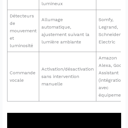
lumineux
Détecteurs
Allumage
Somfy,
de
automatique,
Legrand,
mouvement
ajustement suivant la
Schneider
et
lumière ambiante
Electric
luminosité
Amazon
Alexa, Googl
Activation/désactivation
Commande
Assistant
sans intervention
vocale
(intégration
manuelle
avec
équipements