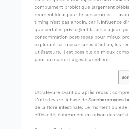
complément probiotique largement plébisci
moment idéal pour le consommer — avant o
timing n’est pas anodin, car il influence dir
que certains privilégient la prise à jeun p
consommation post-repas pour mieux protég
explorant les mécanismes d’action, les r
utilisateurs, il est possible de mieux c
pour un confort digestif amélioré.
So
Ultralevure avant ou après repas : compr
L’ultralevure, à base de
Saccharomyces bo
de la flore intestinale. Le moment où ell
efficacité, notamment en raison des variat