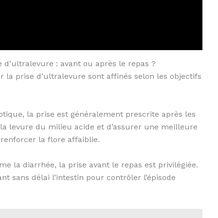
’ultralevure : avant ou après le repas ?
la prise d’ultralevure sont affinés selon les objectifs
tique, la prise est généralement prescrite après les
a levure du milieu acide et d’assurer une meilleure
renforcer la flore affaiblie.
 la diarrhée, la prise avant le repas est privilégiée.
t sans délai l’intestin pour contrôler l’épisode