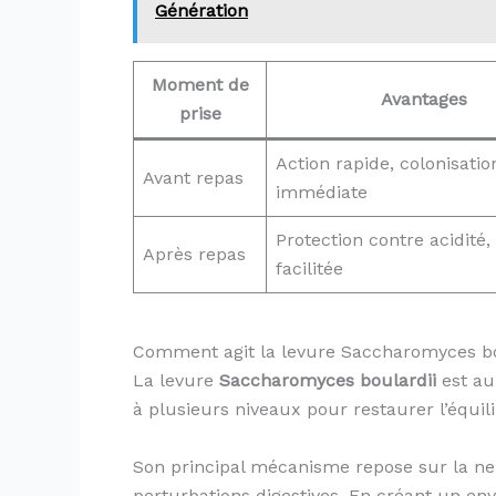
Génération
Moment de
Avantages
prise
Action rapide, colonisatio
Avant repas
immédiate
Protection contre acidité,
Après repas
facilitée
Comment agit la levure Saccharomyces bou
La levure
Saccharomyces boulardii
est au
à plusieurs niveaux pour restaurer l’équili
Son principal mécanisme repose sur la ne
perturbations digestives. En créant un en