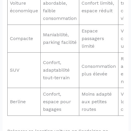
Voiture
abordable,
Confort limité,
traje
économique
faible
espace réduit
cour
consommation
ville
Espace
Vill
Maniabilité,
Compacte
passagers
cent
parking facilité
limité
urba
Rout
Confort,
Consommation
acci
SUV
adaptabilité
plus élevée
excu
tout-terrain
natu
Confort,
Moins adapté
Voya
Berline
espace pour
aux petites
long
bagages
routes
cour